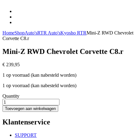
Home
Shop
Auto's
RTR Auto's
Kyosho RTR
Mini-Z RWD Chevrolet
Corvette C8.r
Mini-Z RWD Chevrolet Corvette C8.r
€
239,95
1 op voorraad (kan nabesteld worden)
1 op voorraad (kan nabesteld worden)
Quantity
Mini-
Z
Toevoegen aan winkelwagen
RWD
Chevrolet
Klantenservice
Corvette
C8.r
aantal
SUPPORT