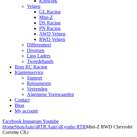
Koswork
Velgen
GL Racing
Mini-Z
DS Racing
PN Racing
AWD Velgen
RWD Velgen
Differentieel
Diversen
Lipo Laders
Tweedehands
Boss RC Racing
Klantenservice
Support
Retourneren
Verzenden
Algemene Voorwaarden
Contact
Blog
My account
Facebook
Instagram
Youtube
Home
Shop
Auto's
RTR Auto's
Kyosho RTR
Mini-Z RWD Chevrolet
Corvette C8.r