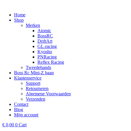
Ga
naar
Home
de
Shop
inhoud
Merken
Atomic
BossRC
DriftArt
GL-racing
Kyosho
PNRacing
Reflex Racing
Tweedehands
Boss Rc Mini-Z baan
Klantenservice
Support
Retourneren
Algemene Voorwaarden
Verzenden
Contact
Blog
Mijn account
€
0,00
0
Cart