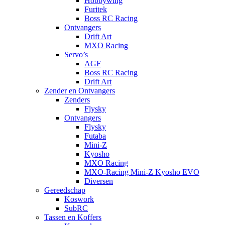
Hobbywing
Furitek
Boss RC Racing
Ontvangers
Drift Art
MXO Racing
Servo’s
AGF
Boss RC Racing
Drift Art
Zender en Ontvangers
Zenders
Flysky
Ontvangers
Flysky
Futaba
Mini-Z
Kyosho
MXO Racing
MXO-Racing Mini-Z Kyosho EVO
Diversen
Gereedschap
Koswork
SubRC
Tassen en Koffers