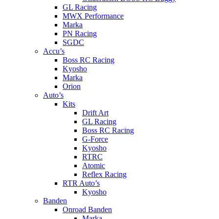
GL Racing
MWX Performance
Marka
PN Racing
SGDC
Accu’s
Boss RC Racing
Kyosho
Marka
Orion
Auto’s
Kits
Drift Art
GL Racing
Boss RC Racing
G-Force
Kyosho
RTRC
Atomic
Reflex Racing
RTR Auto’s
Kyosho
Banden
Onroad Banden
Marka