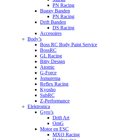
PN Racing
Buggy Banden
PN Racing
Drift Banden
DS Racing
Accesoires
Body’s
Boss RC Body Paint Service
BossRC
GL Racing
Bitty Design
Atomic
G-Force
Jomurema
Reflex Racing
Kyosho
SubRC
Z-Performance
Elektronica
Gyro’s
Drift Art
OmG
Motor en ESC
MXO Racing