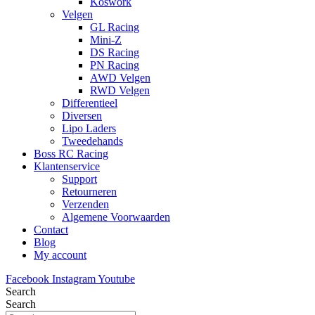
Koswork
Velgen
GL Racing
Mini-Z
DS Racing
PN Racing
AWD Velgen
RWD Velgen
Differentieel
Diversen
Lipo Laders
Tweedehands
Boss RC Racing
Klantenservice
Support
Retourneren
Verzenden
Algemene Voorwaarden
Contact
Blog
My account
Facebook
Instagram
Youtube
Search
Search