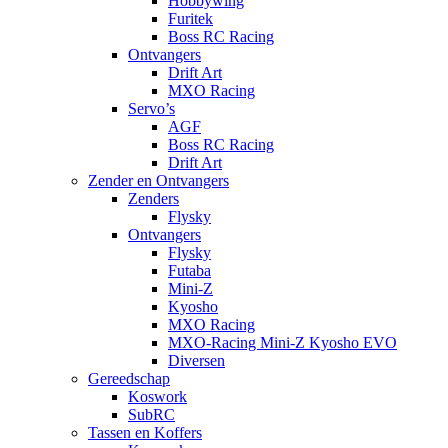
Hobbywing
Furitek
Boss RC Racing
Ontvangers
Drift Art
MXO Racing
Servo’s
AGF
Boss RC Racing
Drift Art
Zender en Ontvangers
Zenders
Flysky
Ontvangers
Flysky
Futaba
Mini-Z
Kyosho
MXO Racing
MXO-Racing Mini-Z Kyosho EVO
Diversen
Gereedschap
Koswork
SubRC
Tassen en Koffers