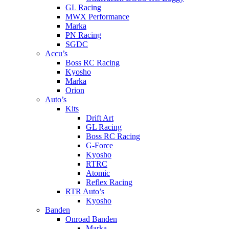
GL Racing
MWX Performance
Marka
PN Racing
SGDC
Accu’s
Boss RC Racing
Kyosho
Marka
Orion
Auto’s
Kits
Drift Art
GL Racing
Boss RC Racing
G-Force
Kyosho
RTRC
Atomic
Reflex Racing
RTR Auto’s
Kyosho
Banden
Onroad Banden
Marka