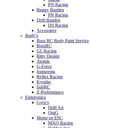
PN Racing
Buggy Banden
PN Racing
Drift Banden
DS Racing
Accesoires
Body’s
Boss RC Body Paint Service
BossRC
GL Racing
Bitty Design
Atomic
G-Force
Jomurema
Reflex Racing
Kyosho
SubRC
Z-Performance
Elektronica
Gyro’s
Drift Art
OmG
Motor en ESC
MXO Racing