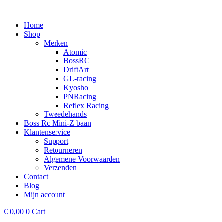
Ga
naar
Home
de
Shop
inhoud
Merken
Atomic
BossRC
DriftArt
GL-racing
Kyosho
PNRacing
Reflex Racing
Tweedehands
Boss Rc Mini-Z baan
Klantenservice
Support
Retourneren
Algemene Voorwaarden
Verzenden
Contact
Blog
Mijn account
€
0,00
0
Cart